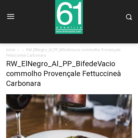
Início
RW_ElNegro_Al_PP_BifedeVacio commolho Provençale
Fettuccineà Carbonara
RW_ElNegro_Al_PP_BifedeVacio
commolho Provençale Fettuccineà
Carbonara