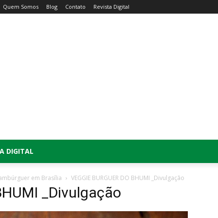
Quem Somos
Blog
Contato
Revista Digital
A DIGITAL
ambúrguer em Brasília
VEGGIE BURGUER DO BHUMI _Divulgação
HUMI _Divulgação