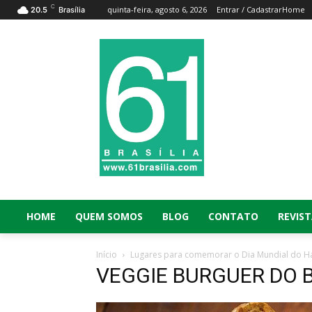
C
quinta-feira, agosto 6, 2026
Entrar / Cadastrar
Home
20.5
Brasília
HOME
QUEM SOMOS
BLOG
CONTATO
REVIST
Início
Lugares para comemorar o Dia Mundial do H
VEGGIE BURGUER DO B