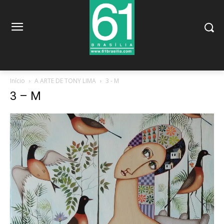
Início
A ARTE DE TONY LIMA
3 - M
3 – M