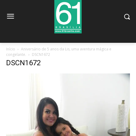
Início
Aniversário de 5 anos da Lis, uma aventura mágica e
congelante.
DSCN1672
DSCN1672