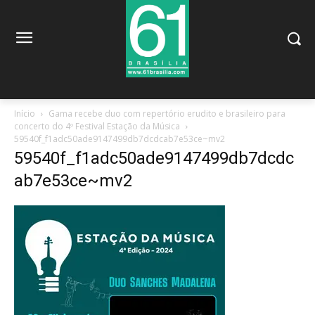
Início
Gama recebe duo com repertório erudito e brasileiro para
concerto do 4º Festival Estação da Música
59540f_f1adc50ade9147499db7dcdcab7e53ce~mv2
59540f_f1adc50ade9147499db7dcdc
ab7e53ce~mv2