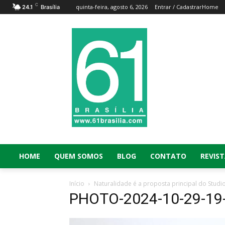
C
quinta-feira, agosto 6, 2026
Entrar / Cadastrar
Home
24.1
Brasília
HOME
QUEM SOMOS
BLOG
CONTATO
REVIST
Início
Naturalidade é a proposta principal do Studio
PHOTO-2024-10-29-19