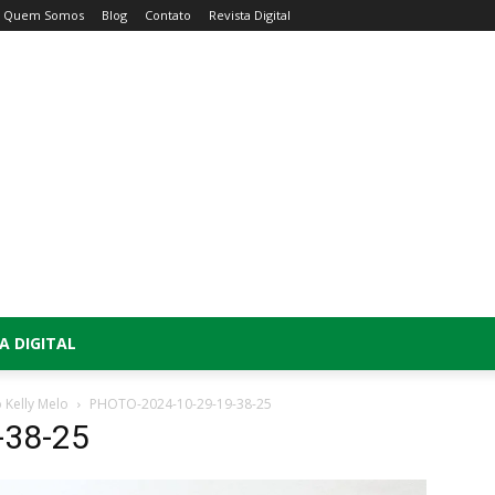
Quem Somos
Blog
Contato
Revista Digital
A DIGITAL
 Kelly Melo
PHOTO-2024-10-29-19-38-25
-38-25