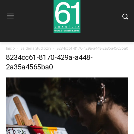
Início
Saideira Studiozin
8234cc61-8170-429a-a448-2a35a4565ba0
8234cc61-8170-429a-a448-
2a35a4565ba0