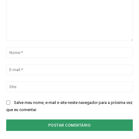
Comentário:
No
E-
mai
Sit
Salve meu nome, e-mail e site neste navegador para a próxima vez
que eu comentar.