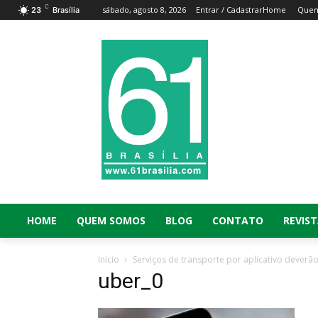
C
sábado, agosto 8, 2026
Entrar / Cadastrar
Home
Que
23
Brasília
HOME
QUEM SOMOS
BLOG
CONTATO
REVIST
Início
Serviços de transporte por aplicativo deverão
uber_0