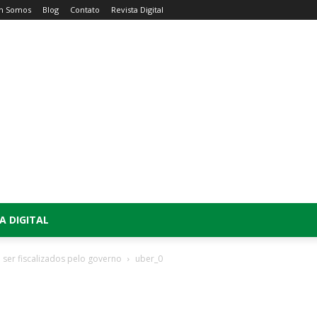
m Somos
Blog
Contato
Revista Digital
A DIGITAL
 ser fiscalizados pelo governo
uber_0