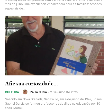
mês de julho uma experiência encantadora para as famílias: sessões
especiais de...
Afie sua curiosidade…
Paula Nubia
-
2 De Julho De 2025
CULTURA
Nascido em Nova Granada, São Paulo, em 4 de junho de 1949, Edson
Gabriel Garcia se formou professor e trabalhou na educação por 30
anos. Morou...