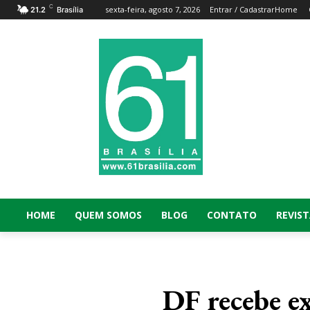
C
sexta-feira, agosto 7, 2026
Entrar / Cadastrar
Home
21.2
Brasília
HOME
QUEM SOMOS
BLOG
CONTATO
REVIST
DF recebe e