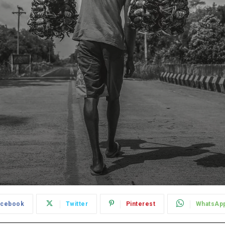
acebook
Twitter
Pinterest
WhatsAp