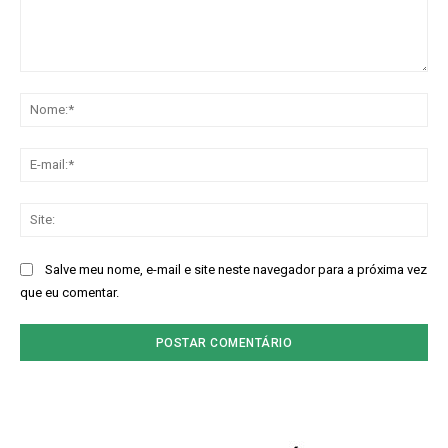
Comentário:
No
E-
mai
Sit
Salve meu nome, e-mail e site neste navegador para a próxima vez
que eu comentar.