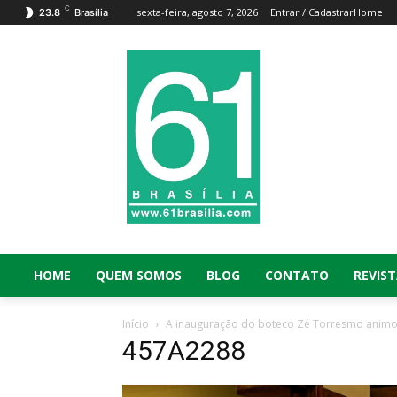
C
sexta-feira, agosto 7, 2026
Entrar / Cadastrar
Home
23.8
Brasília
HOME
QUEM SOMOS
BLOG
CONTATO
REVIST
Início
A inauguração do boteco Zé Torresmo animou 
457A2288