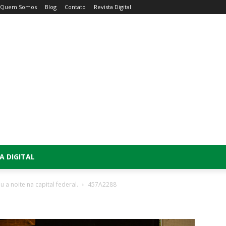
Quem Somos
Blog
Contato
Revista Digital
A DIGITAL
a noite na capital federal.
457A2288