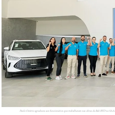
Paulo Octávio agradeceu aos funcionários que trabalharam nas obras da Bali BYD no SA