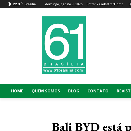
C
domingo, agosto 9, 2026
Entrar / Cadastrar
Home
Q
22.9
Brasília
HOME
QUEM SOMOS
BLOG
CONTATO
REVIST
Bali BYD está p