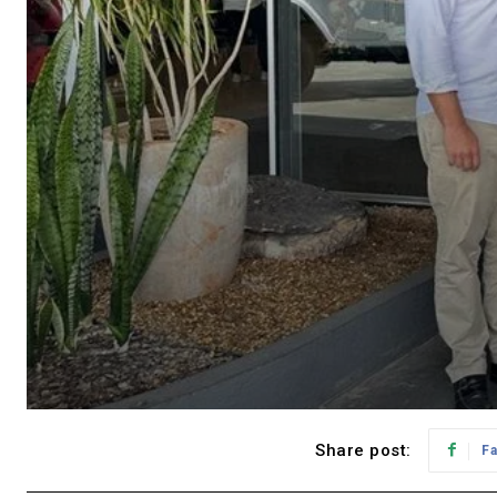
Share post:
F