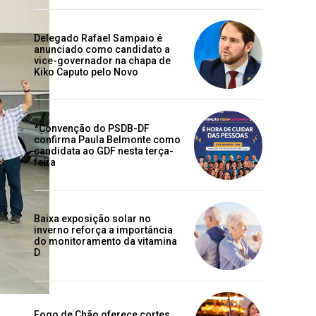
Delegado Rafael Sampaio é
anunciado como candidato a
vice-governador na chapa de
Kiko Caputo pelo Novo
*Convenção do PSDB-DF
confirma Paula Belmonte como
candidata ao GDF nesta terça-
feira
Baixa exposição solar no
inverno reforça a importância
do monitoramento da vitamina
D
Fogo de Chão oferece cortes