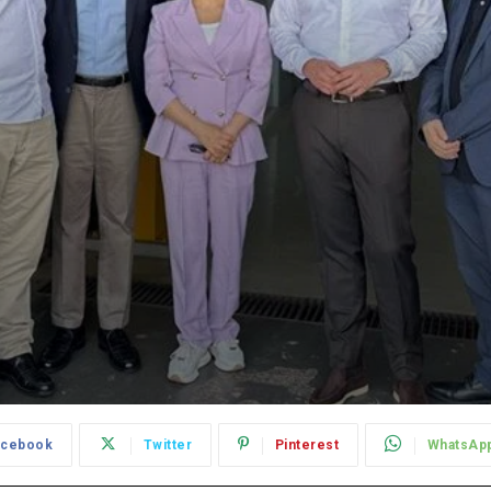
acebook
Twitter
Pinterest
WhatsAp