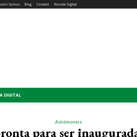
uem Somos
Blog
Contato
Revista Digital
A DIGITAL
Autómoveis
ronta para ser inaugurad