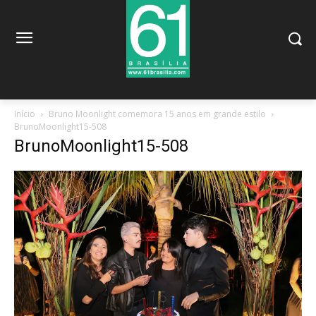
Início
Bruno Moonlight comemora 15 anos em grande estilo
BrunoMoonlight15-508
BrunoMoonlight15-508