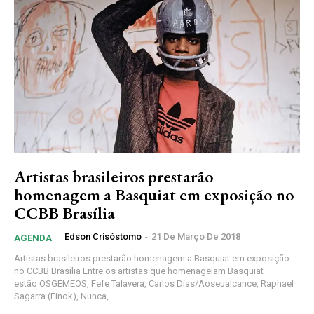
Artistas brasileiros prestarão
homenagem a Basquiat em exposição no
CCBB Brasília
Edson Crisóstomo
-
21 De Março De 2018
AGENDA
Artistas brasileiros prestarão homenagem a Basquiat em exposição
no CCBB Brasília Entre os artistas que homenageiam Basquiat
estão OSGEMEOS, Fefe Talavera, Carlos Dias/Aoseualcance, Raphael
Sagarra (Finok), Nunca,...