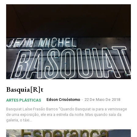
Basquia[R]t
Edson Crisóstomo
-
22 De Maio De 2018
ARTES PLÁSTICAS
Basquiat Laíse Frasão Barros “Quando Basquiat ia para a vernissage
de uma exposição, ele era a estrela da noite. Mas quando saía da
galeria, o táxi...