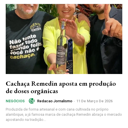
Cachaça Remedin aposta em produção
de doses orgânicas
Redacao Jornalismo
-
11 De Março De 2026
NEGÓCIOS
Produzida de forma artesanal e com cana cultivada no próprio
alambique, a já famosa marca de cachaça Remedin abraça o mercado
apostando na tradição...