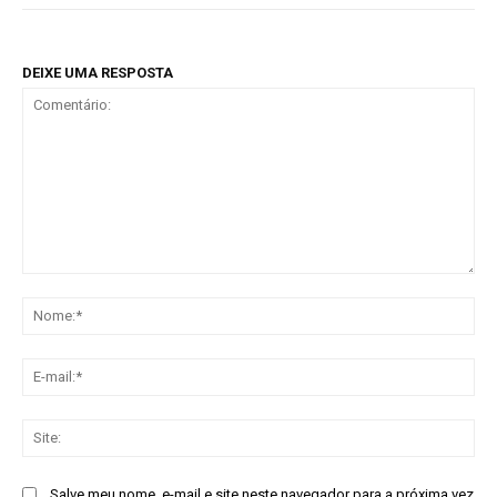
DEIXE UMA RESPOSTA
Comentário:
No
E-
mai
Sit
Salve meu nome, e-mail e site neste navegador para a próxima vez