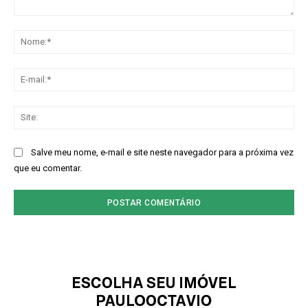
Comentário:
No
E-
mai
Sit
Salve meu nome, e-mail e site neste navegador para a próxima vez
que eu comentar.