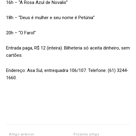
16h – “A Rosa Azul de Novalis”
18h – “Deus é mulher e seu nome é Petúnia”
20h – “O Farol”
Entrada paga, R$ 12 (inteira). Bilheteria só aceita dinheiro, sem
cartões.
Endereço: Asa Sul, entrequadra 106/107. Telefone: (61) 3244-
1660.
Artigo anterior
Próximo artigo