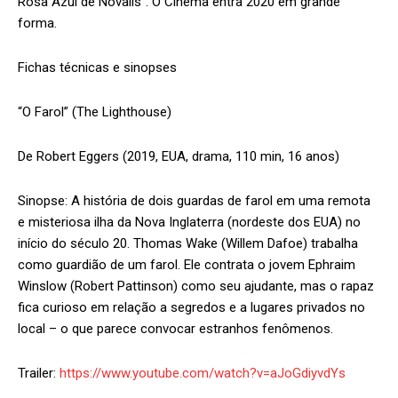
Rosa Azul de Novalis”. O Cinema entra 2020 em grande
forma.
Fichas técnicas e sinopses
“O Farol” (The Lighthouse)
De Robert Eggers (2019, EUA, drama, 110 min, 16 anos)
Sinopse: A história de dois guardas de farol em uma remota
e misteriosa ilha da Nova Inglaterra (nordeste dos EUA) no
início do século 20. Thomas Wake (Willem Dafoe) trabalha
como guardião de um farol. Ele contrata o jovem Ephraim
Winslow (Robert Pattinson) como seu ajudante, mas o rapaz
fica curioso em relação a segredos e a lugares privados no
local – o que parece convocar estranhos fenômenos.
Trailer:
https://www.youtube.com/watch?v=aJoGdiyvdYs