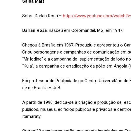
Saiba Mais
Sobre Darlan Rosa –
https://www.youtube.com/watch?v
Darlan Rosa
, nasceu em Coromandel, MG, em 1947.
Chegou à Brasília em 1967. Produziu e apresentou o Carr
Criou personagens e campanhas de comunicação em saúde
“Mr Iodine” e a campanha de suplementação de iodo n
“Kuia”, a campanha de erradicação da pólio em Angola (
Foi professor de Publicidade no Centro Universitário de 
de de Brasília – UnB
A partir de 1996, dedica-se à criação e produção de esc
públicos, museus, edifícios públicos e privados e centr
Itamaraty.
Outras 32 esculturas estão igualmente instaladas na Fra