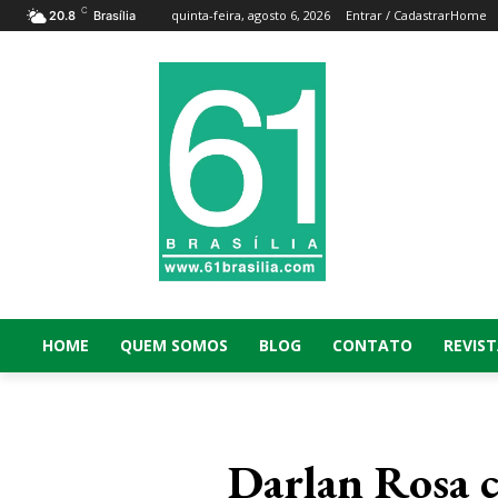
C
quinta-feira, agosto 6, 2026
Entrar / Cadastrar
Home
20.8
Brasília
HOME
QUEM SOMOS
BLOG
CONTATO
REVIST
Darlan Rosa c