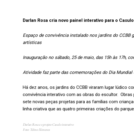
Darlan Rosa cria novo painel interativo para o Casulo
Espaço de convivência instalado nos jardins do CCBB g
artísticas
Inauguração no sábado, 25 de maio, das 15h às 17h, co
Atividade faz parte das comemorações do Dia Mundial 
Há dez anos, os jardins do CCBB viraram lugar lúdico c
convivência interativo com as obras do escultor. Obras p
sete novas peças projetas para as famílias com crian
linha criativa que as quatro primeiras criações do parqu
Darlan Rosa e o projeto Casulo interativo
Foto: Telmo Ximenes