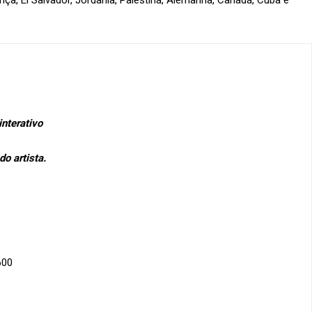
nterativo
o artista.
600