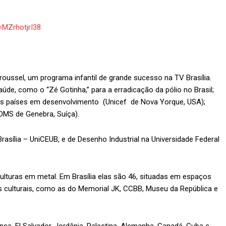
=MZrhotjrI38
oussel, um programa infantil de grande sucesso na TV Brasília.
, como o “Zé Gotinha,” para a erradicação da pólio no Brasil;
os países em desenvolvimento (Unicef de Nova Yorque, USA);
OMS de Genebra, Suíça).
Brasília – UniCEUB, e de Desenho Industrial na Universidade Federal
ulturas em metal. Em Brasília elas são 46, situadas em espaços
os culturais, como as do Memorial JK, CCBB, Museu da República e
nça, El Salvador, Jordânia, Palestina, Alemanha, Canadá, Cuba e