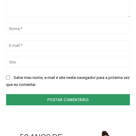
Comentário:
No
E-
mai
Sit
Salve meu nome, e-mail e site neste navegador para a próxima vez
que eu comentar.