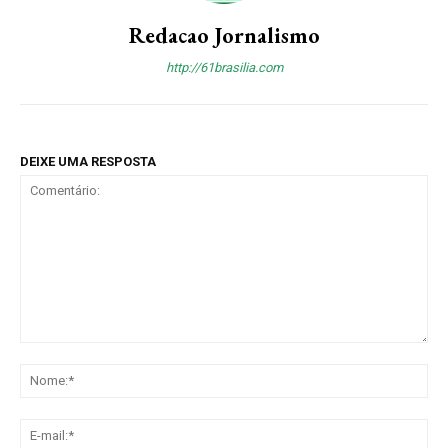
Redacao Jornalismo
http://61brasilia.com
DEIXE UMA RESPOSTA
Comentário:
No
E-