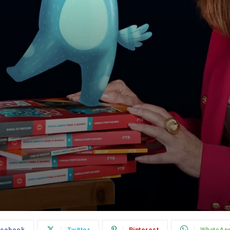
acebook
Twitter
Pinterest
WhatsAp