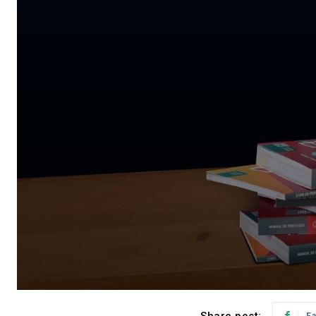
Share post:
F