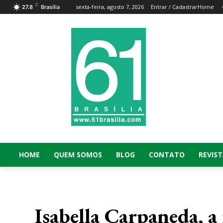
C
sexta-feira, agosto 7, 2026
Entrar / Cadastrar
Home
27.8
Brasília
HOME
QUEM SOMOS
BLOG
CONTATO
REVIST
Isabella Carpaneda, a