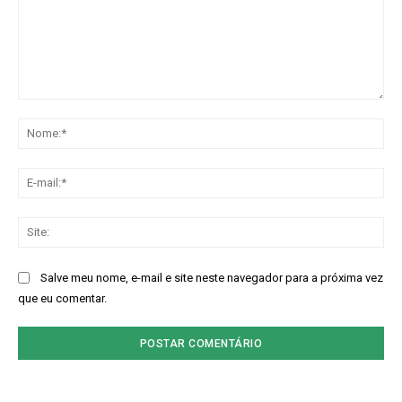
Comentário:
No
E-
mai
Sit
Salve meu nome, e-mail e site neste navegador para a próxima vez
que eu comentar.