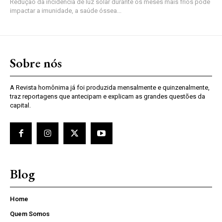
Redução da incidência de luz solar durante os meses mais frios pode
impactar a imunidade, a saúde óssea...
Sobre nós
A Revista homônima já foi produzida mensalmente e quinzenalmente,
traz reportagens que antecipam e explicam as grandes questões da
capital.
Blog
Home
Quem Somos