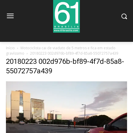
Início
Motociclista cai de viaduto de 5 metros e fica em estado
gravíssimo
20180223 002d976b-bf89-4f7d-85a8-55072757a439
20180223 002d976b-bf89-4f7d-85a8-
55072757a439