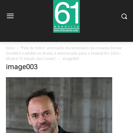
Início
“Pele de Vidro”, premiado documentário da cineasta Denise
Zmekhol e inédito no Brasil, é selecionado para o Festival Rio 2024 –
Mostra “O Estado das Coisas”.
image003
image003