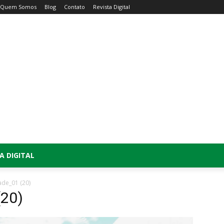
Quem Somos
Blog
Contato
Revista Digital
A DIGITAL
ade_01 (20)
(20)