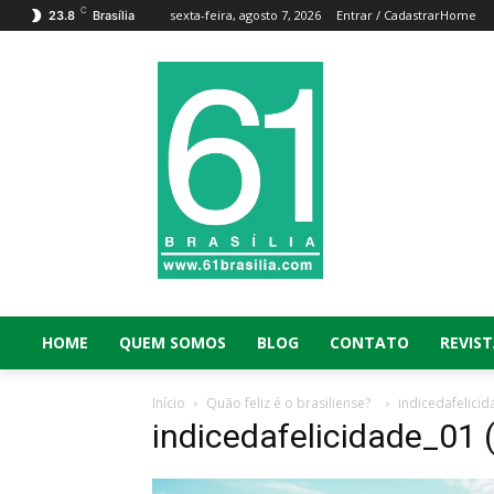
C
sexta-feira, agosto 7, 2026
Entrar / Cadastrar
Home
23.8
Brasília
HOME
QUEM SOMOS
BLOG
CONTATO
REVIST
Início
Quão feliz é o brasiliense?
indicedafelicid
indicedafelicidade_01 