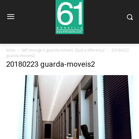
Início
Self storage e guarda-móveis. Qual a diferença?
20180223
guarda-moveis2
20180223 guarda-moveis2