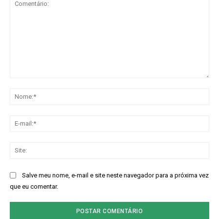
Comentário:
No
E-
mai
Sit
Salve meu nome, e-mail e site neste navegador para a próxima vez
que eu comentar.