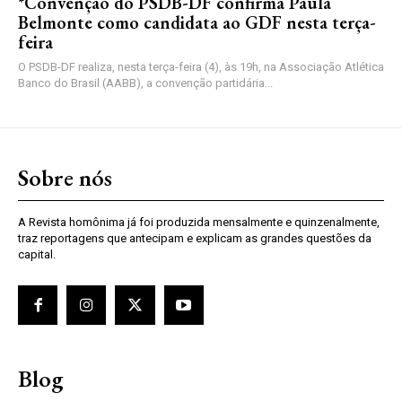
*Convenção do PSDB-DF confirma Paula
Belmonte como candidata ao GDF nesta terça-
feira
O PSDB-DF realiza, nesta terça-feira (4), às 19h, na Associação Atlética
Banco do Brasil (AABB), a convenção partidária...
Sobre nós
A Revista homônima já foi produzida mensalmente e quinzenalmente,
traz reportagens que antecipam e explicam as grandes questões da
capital.
Blog