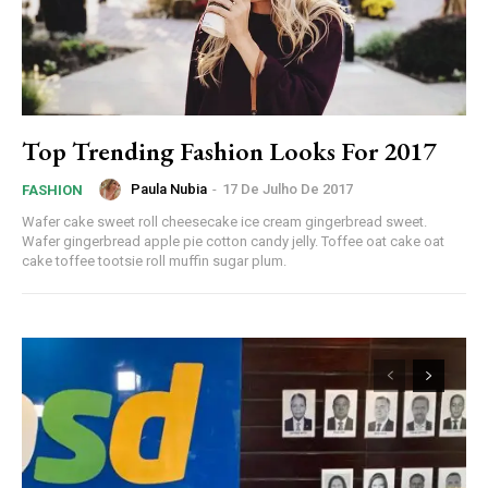
Top Trending Fashion Looks For 2017
Paula Nubia
-
17 De Julho De 2017
FASHION
Wafer cake sweet roll cheesecake ice cream gingerbread sweet.
Wafer gingerbread apple pie cotton candy jelly. Toffee oat cake oat
cake toffee tootsie roll muffin sugar plum.