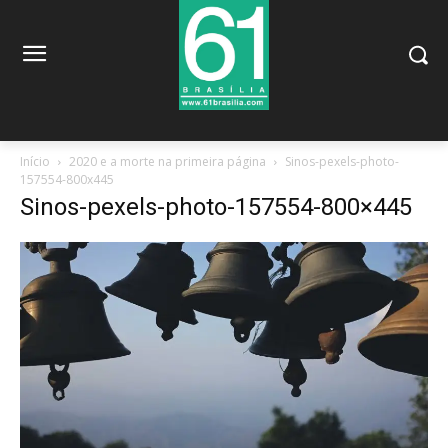
Início
2020 e a morte na primeira página
Sinos-pexels-photo-
157554-800x445
Sinos-pexels-photo-157554-800×445