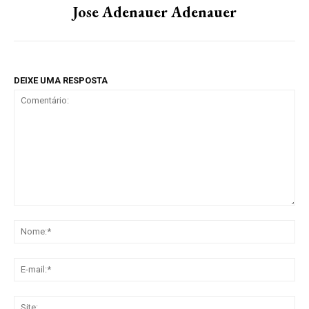
Jose Adenauer Adenauer
DEIXE UMA RESPOSTA
Comentário:
No
E-
mai
Sit