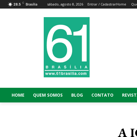
C
sábado, agosto 8, 2026
Entrar / Cadastrar
Home
Qu
28.5
Brasília
HOME
QUEM SOMOS
BLOG
CONTATO
REVIST
A I