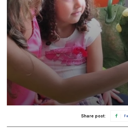
Share post:
F