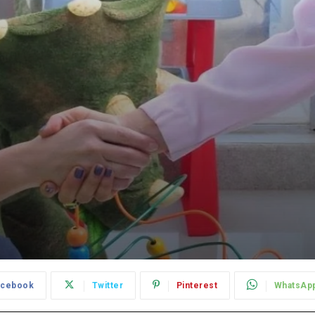
acebook
Twitter
Pinterest
WhatsAp