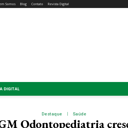
em Somos
Blog
Contato
Revista Digital
A DIGITAL
Destaque
Saúde
GM Odontopediatria cres