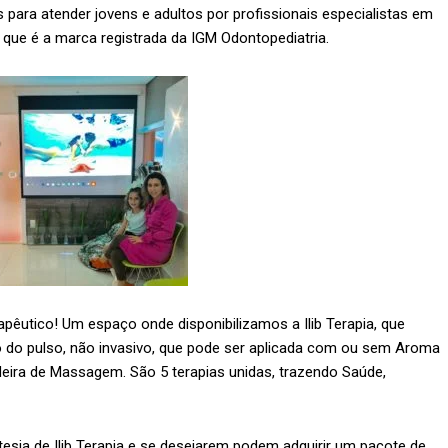
para atender jovens e adultos por profissionais especialistas em
que é a marca registrada da IGM Odontopediatria.
pêutico! Um espaço onde disponibilizamos a Ilib Terapia, que
ão do pulso, não invasivo, que pode ser aplicada com ou sem Aroma
adeira de Massagem. São 5 terapias unidas, trazendo Saúde,
esia de Ilib Terapia e se desejarem podem adquirir um pacote de