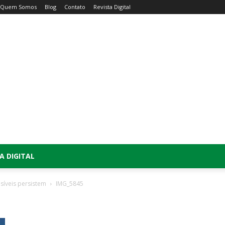
Quem Somos
Blog
Contato
Revista Digital
A DIGITAL
síveis persistem
IMG_5845