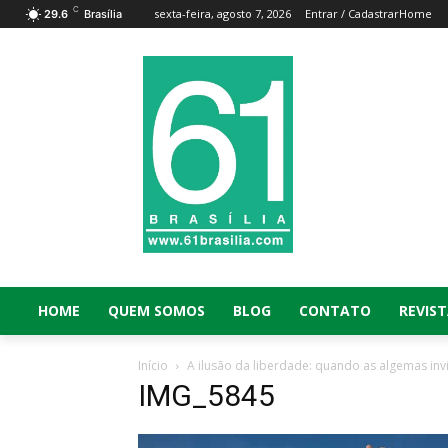
C
sexta-feira, agosto 7, 2026
Entrar / Cadastrar
Home
29.6
Brasília
HOME
QUEM SOMOS
BLOG
CONTATO
REVIST
Início
A ilusão da liberdade: quando as algemas invi
IMG_5845