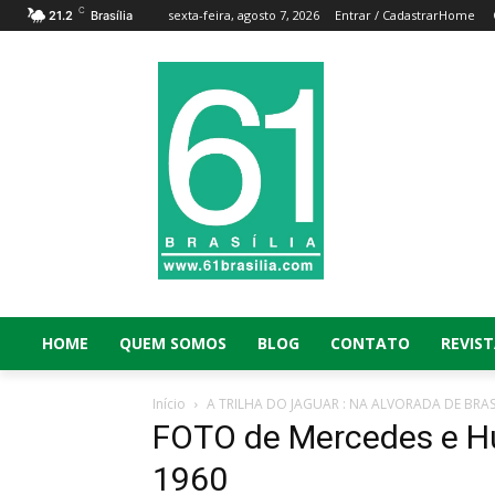
C
sexta-feira, agosto 7, 2026
Entrar / Cadastrar
Home
21.2
Brasília
HOME
QUEM SOMOS
BLOG
CONTATO
REVIST
Início
A TRILHA DO JAGUAR : NA ALVORADA DE BRAS
FOTO de Mercedes e Hu
1960