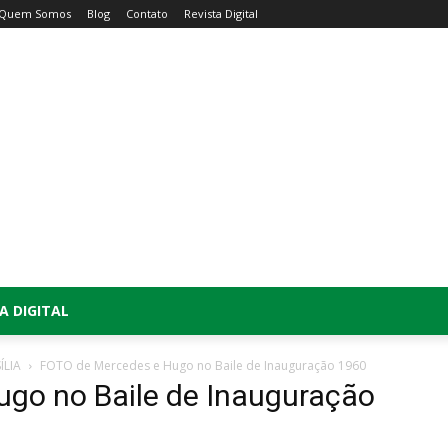
Quem Somos
Blog
Contato
Revista Digital
A DIGITAL
ÍLIA
FOTO de Mercedes e Hugo no Baile de Inauguração 1960
go no Baile de Inauguração