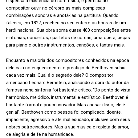
dispensa a existência do som físico, e permitia ao
compositor ouvir no cérebro as mais complexas
combinações sonoras e anotá-las na partitura. Quando
faleceu, em 1827, recebeu no seu enterro as honras de um
herói nacional. Sua obra soma quase 400 composições entre
sinfonias, concertos, quartetos de cordas, uma opera, peças
para piano e outros instrumentos, canções, e tantas mais.
Enquanto a maioria dos compositores conhecidos na época
dele caiu no esquecimento, o prestígio de Beethoven subiu
cada vez mais. Qual é o segredo dele? O compositor
americano Leonard Bernstein, analisando a obra do autor da
famosa nona sinfonia foi bastante crítico: “Do ponto de vista
harmônico, melódico, instrumental e estilístico, Beethoven é
bastante formal e pouco inovador. Mas apesar disso, ele é
genial”. Beethoven como pessoa foi complicado, doente,
impaciente, agressivo e até mal educado, inclusive com seus
nobres patrocinadores. Mas a sua música é repleta de amor,
de alegria e de fé na humanidade.