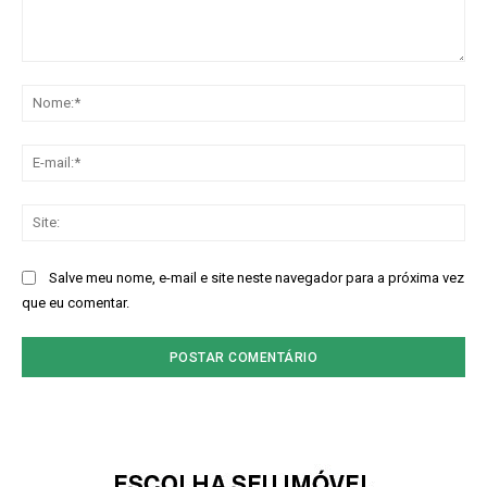
Comentário:
No
E-
mai
Sit
Salve meu nome, e-mail e site neste navegador para a próxima vez
que eu comentar.