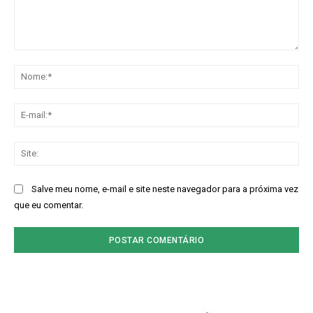
Comentário:
No
E-
mai
Sit
Salve meu nome, e-mail e site neste navegador para a próxima vez
que eu comentar.