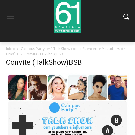
Início
Campus Party terá Talk Show com Influencers e Youtubers de
Brasília
Convite (TalkShow)BSB
Convite (TalkShow)BSB