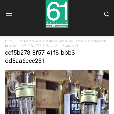
Início
Capital receberá a segunda edição do Festival da Cachaça de
Brasília
ccf5b278-3f57-41f8-bbb3-dd5aa6ecc251
ccf5b278-3f57-41f8-bbb3-
dd5aa6ecc251