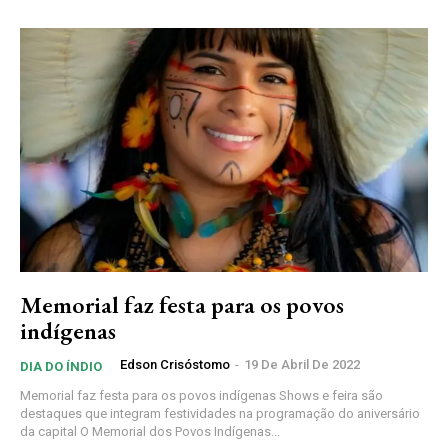
Memorial faz festa para os povos
indígenas
Edson Crisóstomo
-
19 De Abril De 2022
DIA DO ÍNDIO
Memorial faz festa para os povos indígenas Shows e feira são
destaques que integram festividades na programação do aniversário
da capital O Memorial dos Povos Indígenas...