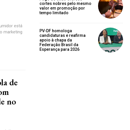
cortes nobres pelo mesmo
valor em promoção por
tempo limitado
umidor está
PV-DF homologa
candidaturas e reafirma
apoio à chapa da
Federação Brasil da
Esperança para 2026
la de
com
de no