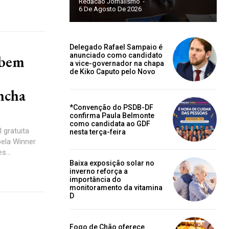
Redacao Jornalismo
-
6 De Agosto De 2026
Delegado Rafael Sampaio é
anunciado como candidato
ebem
a vice-governador na chapa
de Kiko Caputo pelo Novo
ncha
*Convenção do PSDB-DF
confirma Paula Belmonte
como candidata ao GDF
gratuita
nesta terça-feira
s...
Baixa exposição solar no
inverno reforça a
importância do
monitoramento da vitamina
D
Fogo de Chão oferece