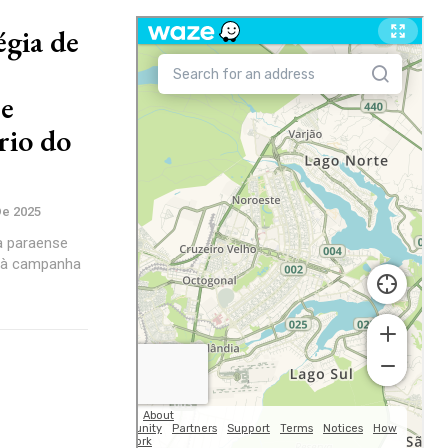
égia de
e
rio do
e 2025
a paraense
de à campanha