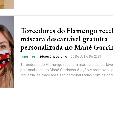
Torcedores do Flamengo rec
máscara descartável gratuita
personalizada no Mané Garri
Edson Crisóstomo
-
20 De Julho De 2021
COVID 19
Torcedores do Flamengo recebem máscara descartável 
personalizada no Mané Garrincha A ação é promovida pela Winner
Indústria, as máscaras são personalizadas com as core