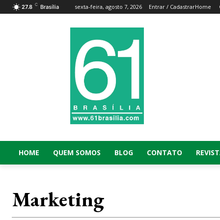
C
sexta-feira, agosto 7, 2026
Entrar / Cadastrar
Home
27.8
Brasília
HOME
QUEM SOMOS
BLOG
CONTATO
REVIST
Marketing