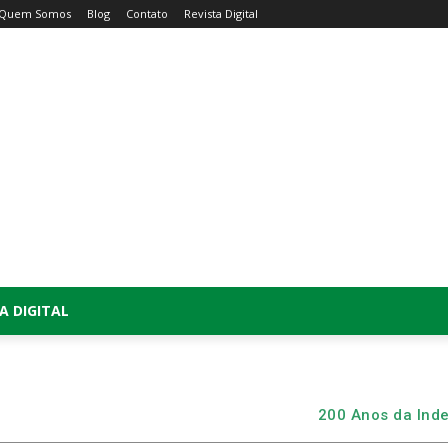
Quem Somos
Blog
Contato
Revista Digital
A DIGITAL
200 Anos da Ind