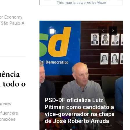
tor Economy
 São Paulo A
uência
 todo o
PSD-DF oficializa Luiz
e 2025
Pitiman como candidato a
fluencers
vice-governador na chapa
conexões
de José Roberto Arruda