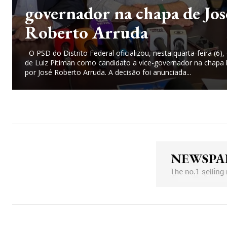
governador na chapa de Jos
Roberto Arruda
O PSD do Distrito Federal oficializou, nesta quarta-feira (6)
de Luiz Pitiman como candidato a vice-governador na chapa 
por José Roberto Arruda. A decisão foi anunciada...