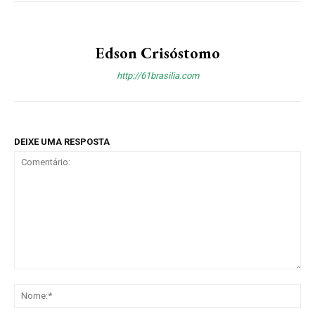
Edson Crisóstomo
http://61brasilia.com
DEIXE UMA RESPOSTA
Comentário:
No