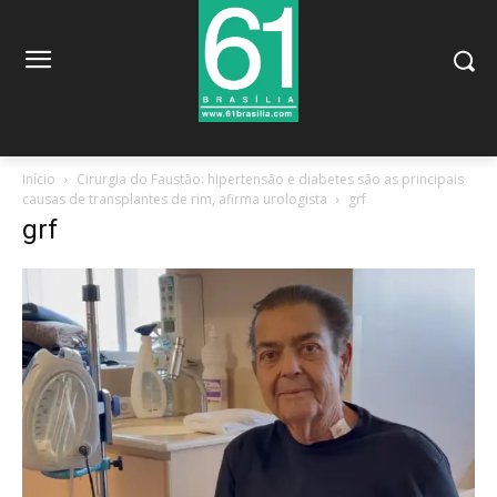
Início
Cirurgia do Faustão: hipertensão e diabetes são as principais
causas de transplantes de rim, afirma urologista
grf
grf