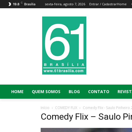
C
sexta-feira, agosto 7, 2026
Entrar / Cadastrar
Home
19.8
Brasília
HOME
QUEM SOMOS
BLOG
CONTATO
REVIST
Início
COMEDY FLIX
Comedy Flix - Saulo Pinheiro 
Comedy Flix – Saulo Pi