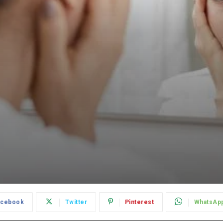
acebook
Twitter
Pinterest
WhatsAp