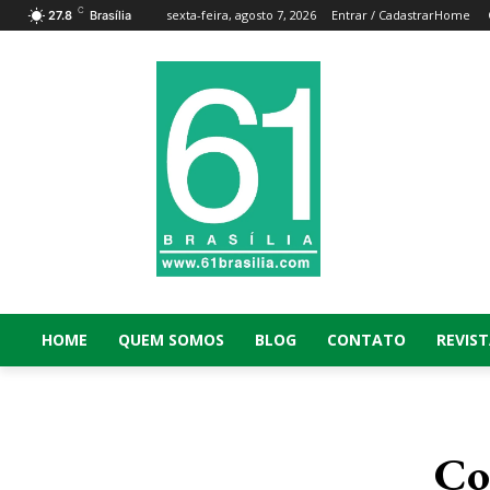
C
sexta-feira, agosto 7, 2026
Entrar / Cadastrar
Home
27.8
Brasília
HOME
QUEM SOMOS
BLOG
CONTATO
REVIST
Co