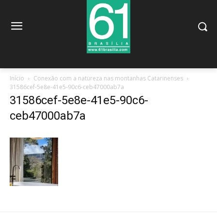
Início
Conexão com a natureza nas montanhas Catarinenses
31586cef-5e8e-41e5-90c6-ceb47000ab7a
31586cef-5e8e-41e5-90c6-
ceb47000ab7a