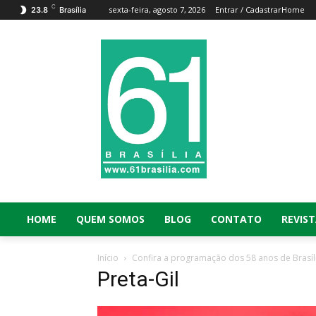
C
sexta-feira, agosto 7, 2026
Entrar / Cadastrar
Home
23.8
Brasília
HOME
QUEM SOMOS
BLOG
CONTATO
REVIST
Início
Confira a programação dos 58 anos de Brasíl
Preta-Gil