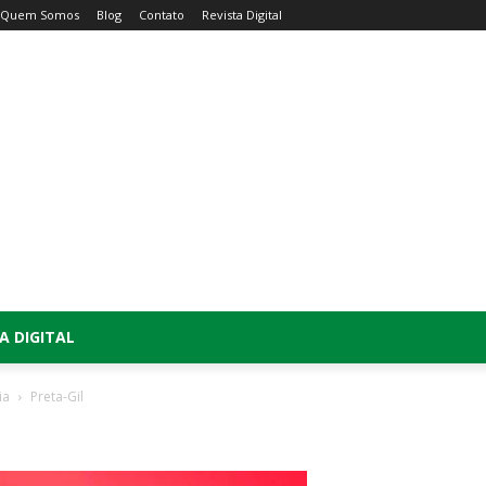
Quem Somos
Blog
Contato
Revista Digital
A DIGITAL
ia
Preta-Gil