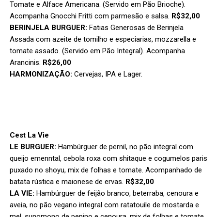
Tomate e Alface Americana. (Servido em Pão Brioche).
Acompanha Gnocchi Fritti com parmesão e salsa.
R$32,00
BERINJELA BURGUER:
Fatias Generosas de Berinjela
Assada com azeite de tomilho e especiarias, mozzarella e
tomate assado. (Servido em Pão Integral). Acompanha
Arancinis.
R$26,00
HARMONIZAÇÃO:
Cervejas, IPA e Lager.
Cest La Vie
LE BURGUER:
Hambúrguer de pernil, no pão integral com
queijo emenntal, cebola roxa com shitaque e cogumelos paris
puxado no shoyu, mix de folhas e tomate. Acompanhado de
batata rústica e maionese de ervas.
R$32,00
LA VIE:
Hambúrguer de feijão branco, beterraba, cenoura e
aveia, no pão vegano integral com ratatouile de mostarda e
mel, sunomono de pepino e cenoura, mix de folhas e tomate.