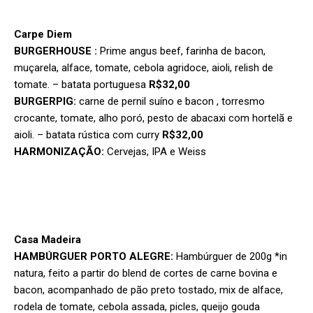
Carpe Diem
BURGERHOUSE :
Prime angus beef, farinha de bacon,
muçarela, alface, tomate, cebola agridoce, aioli, relish de
tomate. – batata portuguesa
R$32,00
BURGERPIG:
carne de pernil suíno e bacon , torresmo
crocante, tomate, alho poró, pesto de abacaxi com hortelã e
aioli. – batata rústica com curry
R$32,00
HARMONIZAÇÃO:
Cervejas, IPA e Weiss
Casa Madeira
HAMBÚRGUER PORTO ALEGRE:
Hambúrguer de 200g *in
natura, feito a partir do blend de cortes de carne bovina e
bacon, acompanhado de pão preto tostado, mix de alface,
rodela de tomate, cebola assada, picles, queijo gouda