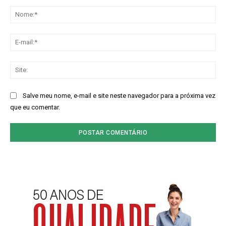
Comentário:
No
E-
mai
Sit
Salve meu nome, e-mail e site neste navegador para a próxima vez
que eu comentar.