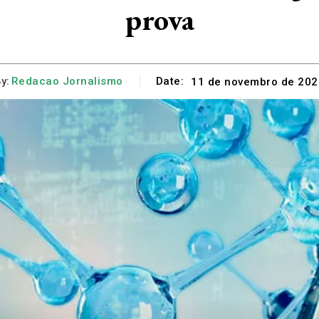
prova
y:
Redacao Jornalismo
Date:
11 de novembro de 202