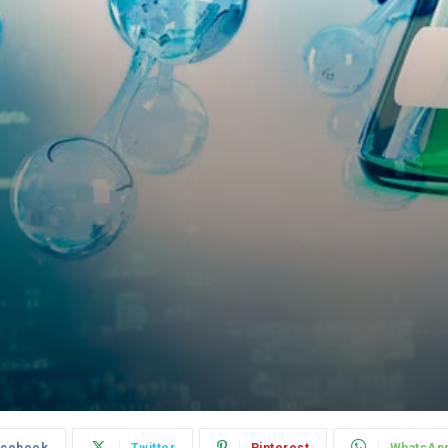
acebook
Twitter
Pinterest
WhatsAp