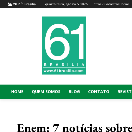
C
quarta-feira, agosto 5, 2026
Entrar / Cadastrar
Home
26.7
Brasília
HOME
QUEM SOMOS
BLOG
CONTATO
REVIST
Enem: 7 notícias sobr