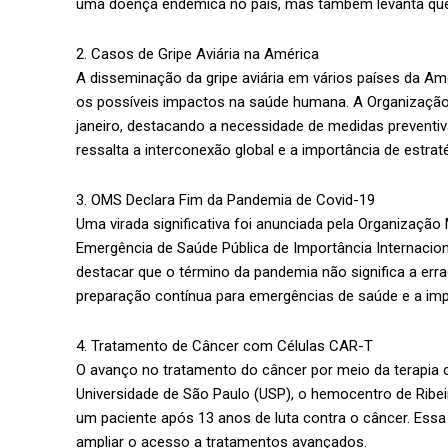
uma doença endêmica no país, mas também levanta quest
2. Casos de Gripe Aviária na América
A disseminação da gripe aviária em vários países da Amér
os possíveis impactos na saúde humana. A Organização
janeiro, destacando a necessidade de medidas preventiva
ressalta a interconexão global e a importância de estra
3. OMS Declara Fim da Pandemia de Covid-19
Uma virada significativa foi anunciada pela Organizaçã
Emergência de Saúde Pública de Importância Internaciona
destacar que o término da pandemia não significa a err
preparação contínua para emergências de saúde e a imp
4. Tratamento de Câncer com Células CAR-T
O avanço no tratamento do câncer por meio da terapia c
Universidade de São Paulo (USP), o hemocentro de Ribei
um paciente após 13 anos de luta contra o câncer. Essa 
ampliar o acesso a tratamentos avançados.