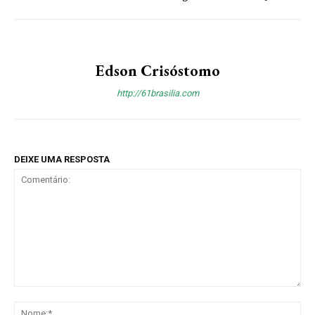
Edson Crisóstomo
http://61brasilia.com
DEIXE UMA RESPOSTA
Comentário:
No